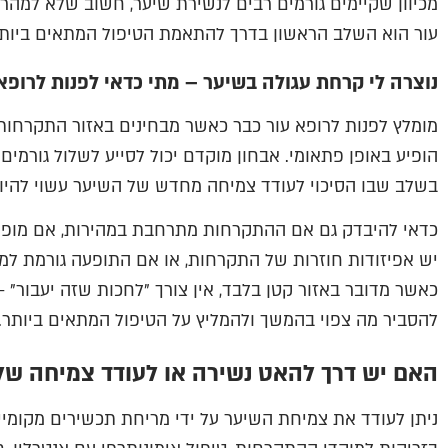
מכיוון שקיימים גורמים רבים לנשירת שיער, חשוב שלא למהר 
עור הוא השלב הראשון בדרך להתאמת הטיפול המתאים ביותר
נוצרה לי קרחת עגולה בשיער – מתי כדאי לפנות לרופא
מומלץ לפנות לרופא עור כבר כאשר מבחינים באזור התקרחות
הופיע באופן פתאומי. אבחון מוקדם יכול לסייע לשלול גורמי
בשלב שבו הסיכוי לעודד צמיחה מחדש של השיער עשוי להיות 
כדאי להיבדק גם אם ההתקרחות מתרחבת במהירות, אם מופיע
יש אפיזודות חוזרות של התקרחות, או אם התופעה גורמת למצ
כאשר מדובר באזור קטן בלבד, אין צורך "לחכות שזה יעבור" –
להסביר מה צפוי בהמשך ולהמליץ על הטיפול המתאים ביותר.
האם יש דרך להאט נשירה או לעודד צמיחה של
ניתן לעודד את צמיחת השיער על ידי מריחת תכשירים מקומיים