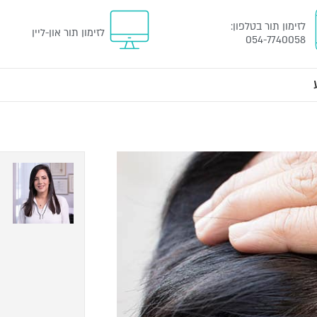
לזימון תור
בטלפון
:
לזימון תור און-ליין
054-7740058