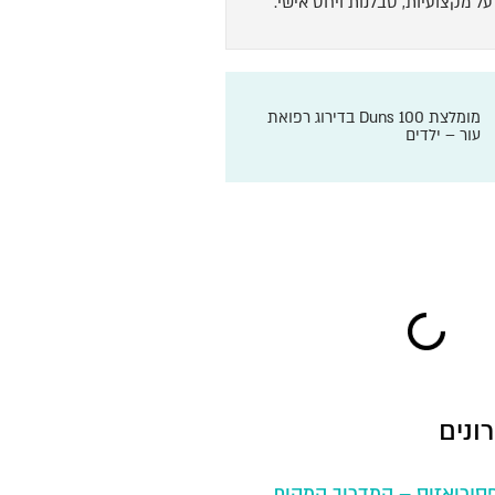
על מקצועיות, סבלנות ויחס אישי.
מומלצת Duns 100 בדירוג רפואת
עור – ילדים
ונים
סוריאזיס – המדריך המקיף