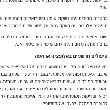
בזריקות למוקדי ההתקרחות, טיפול אימונותרפי עם אנטרלין, ח
ועוד.
במקרים חמורים ניתן לשקול טיפול בסטרואידים במתן פומי או
טיפולים אלו דורשים מעקב צמוד וכן ניטור של תופעות לוואי 
ישנם אמצעי עזר לכיסוי אזורי ההתקרחות לדוגמא- תרסיס בגו
בהם המחלה נרחבת ניתן לחבוש פאה או כיסוי ראש.
טיפולים חדשניים באלופציה אראטה
בשנים האחרונות חל שינוי משמעותי בטיפול באלופציה ארא
מעכבי JAK. תרופות אלו מכוונות למנגנון החיסוני המעו
אראטה חמורה הן עשויות להביא לצמיחת שיער משמעותית. גם
מאושרות ממשפחה זו עבור מטופלים מתאימים. עם זאת, הן א
רפואי ובדיקות תקופתיות, וההחלטה על הטיפול מתקבלת לא
לחומרת המחלה ולמצבו של המטופל.