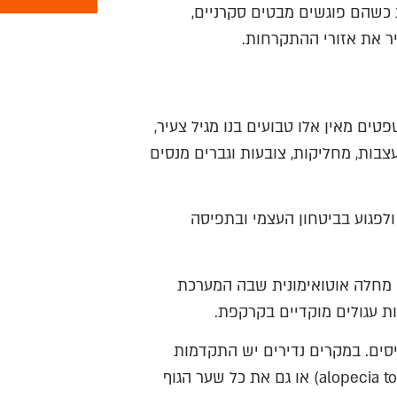
ת כשהם פוגשים מבטים סקרניים,
ר את אזורי ההתקרחות.
פטים מאין אלו טבועים בנו מגיל צעיר,
צבות, מחליקות, צובעות וגברים מנסים
ולפגוע בביטחון העצמי ובתפיסה
ית, אלופציה אראטה (Alopecia areata) הינה מחלה אוטואימונית שבה המערכת
 עגולים מוקדיים בקרקפת.
סים. במקרים נדירים יש התקדמות
לערב אזורים יותר נרחבים, לעיתים אף את כל הקרקפת (alopecia totalis) או גם את כל שער הגוף