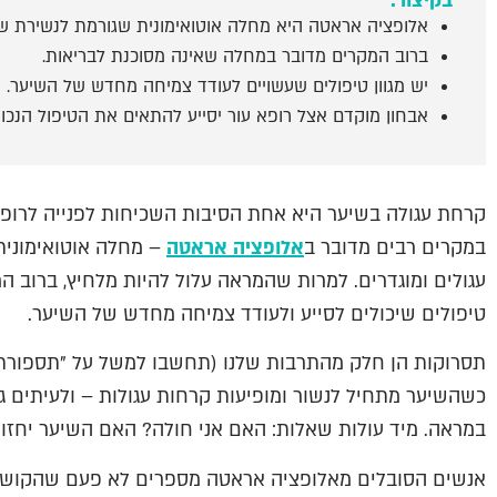
בקיצור:
אלופציה אראטה היא מחלה אוטואימונית שגורמת לנשירת שי
ברוב המקרים מדובר במחלה שאינה מסוכנת לבריאות.
יש מגוון טיפולים שעשויים לעודד צמיחה מחדש של השיער.
אבחון מוקדם אצל רופא עור יסייע להתאים את הטיפול הנכון.
קרחת עגולה בשיער היא אחת הסיבות השכיחות לפנייה לרופא
במקרים רבים מדובר ב
אלופציה אראטה
– מחלה אוטואימונית
עגולים ומוגדרים. למרות שהמראה עלול להיות מלחיץ, ברוב ה
טיפולים שיכולים לסייע ולעודד צמיחה מחדש של השיער.
תסרוקות הן חלק מהתרבות שלנו (תחשבו למשל על "תספורת ר
כשהשיער מתחיל לנשור ומופיעות קרחות עגולות – ולעיתים גם
במראה. מיד עולות שאלות: האם אני חולה? האם השיער יחזור?
אנשים הסובלים מאלופציה אראטה מספרים לא פעם שהקושי 