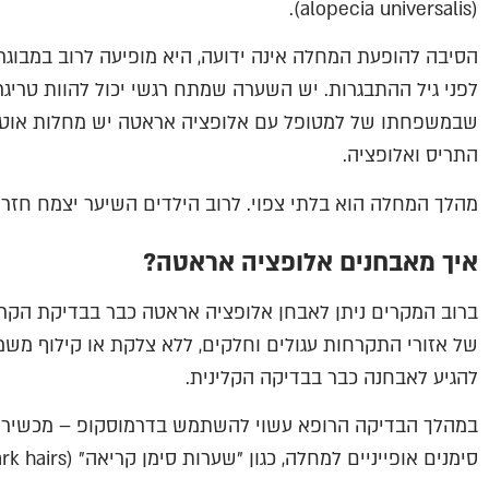
(alopecia universalis).
הסיבה להופעת המחלה אינה ידועה, היא מופיעה לרוב במבוגרי
לפני גיל ההתבגרות. יש השערה שמתח רגשי יכול להוות טריגר
שבמשפחתו של למטופל עם אלופציה אראטה יש מחלות אוטואי
התריס ואלופציה.
מהלך המחלה הוא בלתי צפוי. לרוב הילדים השיער יצמח חזר
איך מאבחנים אלופציה אראטה?
ברוב המקרים ניתן לאבחן אלופציה אראטה כבר בבדיקת הקרק
של אזורי התקרחות עגולים וחלקים, ללא צלקת או קילוף מש
להגיע לאבחנה כבר בבדיקה הקלינית.
במהלך הבדיקה הרופא עשוי להשתמש בדרמוסקופ – מכשיר ה
סימנים אופייניים למחלה, כגון "שערות סימן קריאה" (Exclamation mark hairs) או שערות שבורות.