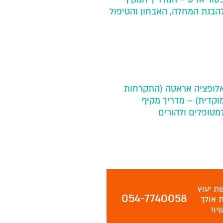
הבנת המחלה, האבחון והטיפול
לופציה אראטה (התקרחות
וקדית) – מדריך מקיף
מטופלים ולהורים
ת יעוץ
054-7740058
ת אולך
יו!