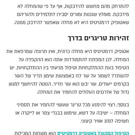
להתרחק מהם מחשש להידבקות, אף על פי שהמחלה לא
מידבקת. מומלץ שגננות ומורים יסבירו לתלמידים ולהוריהם
שאטופיק דרמטיטיס היא לא מחלה שאפשר להידבק ממנה.
זהירות טריגרים בדרך
אטופיק דרמטיטיס היא מחלה כרונית, ואין תרופה שמרפאת את
המחלה. לכן המפתח להתמודדות אתה הוא ההקפדה על
הטיפול בעת ההתלקחויות וטיפול מניעתי בין ההתלקחויות. יש
להשתדל לשמור על עור לח באמצעות שימון תדיר של העור
בקרמים ייעודים. עור יבש הוא עור חדיר, הנוטה להיחשף למגוון
גדול של אלרגנים העלולים להחמיר את המחלה.
בנוסף, רצוי להימנע מכל טריגר שעשוי להחמיר את תסמיני
המחלה – ישיבה על דשא, שימוש בבגדי צמר או לייקרה או
חשיפה למזג אוויר קיצוני.
הטיפול המקובל באטופיק דרמטיטיס
הוא משחות המכילות