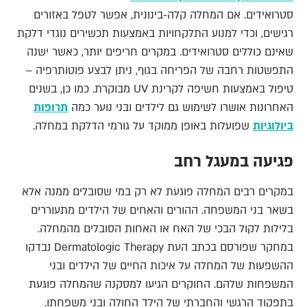
סטרואידים. אם המחלה קלה-בינונית, אפשר לטפל באזורים
רגישים, וכדי למנוע התלקחויות באמצעות תכשירים נוגדי דלקת
שאינם כוללים סטרואידים. במקרים חריפים יותר, כאשר ישנה
התפשטות רחבה של הפריחה בגוף, ניתן לבצע פוטותרפיה –
טיפול באמצעות חשיפה לקרינת UV מבוקרת. כמו כן, בשנים
האחרונות אושרו לשימוש גם לילדים ובני נוער כמה
תרופות
ביולוגיות
שפועלות באופן ממוקד על גורמי הדלקת במחלה.
פגיעה במעגל רחב
במקרים רבים המחלה פוגעת לא רק במי שסובלים ממנה אלא
בשאר בני המשפחה. ההורים והאחים של הילדים מתעוררים
בלילות לקול הבכי של האח או האחות הסובלים מהמחלה.
במחקר שפורסם בכתב העת Dermatologic Therapy נבדקו
ההשפעות של המחלה על איכות החיים של הילדים ובני
המשפחות שלהם. החוקרים הגיעו למסקנה שהמחלה פוגעת
בתפקוד הרגשי והחברתי של הילד החולה ובני משפחתו.