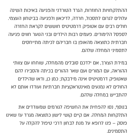
ההתלקחויות החוזרות, הגרד הטורדני והפגיעה באיכות השינה
עלולים לגרום לתסכול, חרדה, לדיכאון ולפגיעה בביטחון העצמי.
חולים רבים עם אטופיק דרמטיטיס חוששים לקראת החזרה
לספסל הלימודים. פעמים רבות הילדים ובני הנוער חווים פגיעה
חברתית כתוצאה מהאופן בו חבריהם לכיתה מתייחסים
לתסמיני המחלה שלהם.
במידת הצורך, אם ילדכם סובלים מהמחלה, שוחחו עם צוותי
ההוראה, עם המורים ועם שאר ההורים בכיתה והסבירו להם
שאטופיק דרמטיטיס אינה מידבקת; כמן כן, ודאו שהילדים
החולים לא נמנעים מאינטראקציות חברתיות ועודדו אותם לא
להתבייש במחלה שלהם.
בנוסף, נסו להפחית את החשיפה לגורמים שמעודדים את
התלקחות המחלה. אם קיים קושי לישון כתוצאה מגרד עז שאינו
פוסק – פנו לרופא על מנת לבחון דרכי טיפול להקלה על
התסמינים.