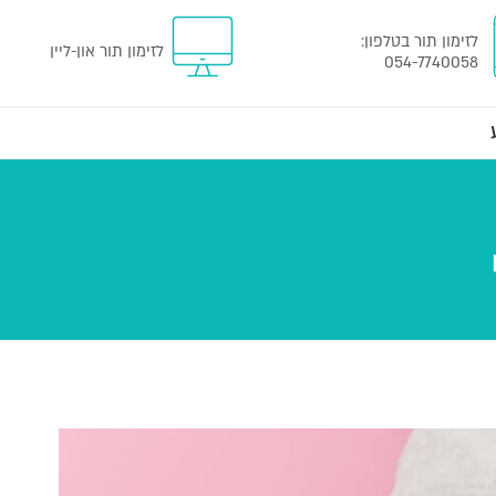
לזימון תור
בטלפון
:
לזימון תור און-ליין
054-7740058