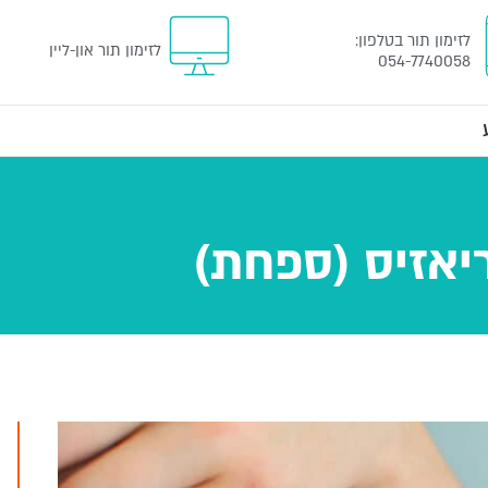
לזימון תור
בטלפון
:
לזימון תור און-ליין
054-7740058
יאזיס (ספחת)