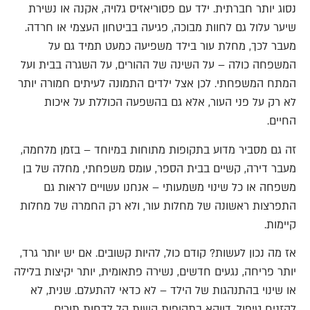
נסוג יותר חברתית. ילד עם פסוריאזיס גלויה, אקנה או נשירת
שיער עלול גם לחוות מבוכה, פגיעה בביטחון העצמי או חרדה.
מעבר לכך, מחלת עור בילד משפיעה כמעט תמיד גם על
המשפחה כולה – על השינה של ההורים, על השגרה בבית ועל
המתח המשפחתי. לכן אצל ילדים התמונה לעיתים חמורה יותר
לא רק על פני העור, אלא גם בהשפעה הכוללת על איכות
החיים.
זה גם מסביר מדוע בתקופות מתוחות במיוחד – בזמן מלחמה,
מעבר דירה, קשיים בבית הספר, עומס משפחתי, מחלה של בן
משפחה או כל שינוי משמעותי – אנחנו עשויים לראות גם
התפרצות ראשונה של מחלות עור, ולא רק החמרה של מחלות
קיימות.
אז מה נכון לעשות? קודם כול, להיות קשובים. אם יש יותר גרד,
יותר פריחה, נגעים חדשים, נשירה פתאומית, יותר יקיצות בלילה
או שינוי בהתנהגות של הילד – לא כדאי להתעלם. שנית, לא
להזניח טיפול. דווקא בתקופות קשות קל לדחות תורים,