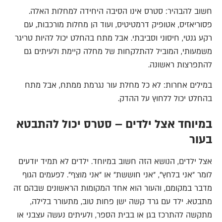
חשוב להבהיר: סטרס אינו הסיבה היחידה למחלות האלה.
פסוריאזיס, אטופיק דרמטיטיס, ועוד הן מחלות מורכבות, עם
רקע גנטי, חיסוני וסביבתי. אבל מתח בהחלט יכול להיות טריגר
משמעותי, המוביל להתלקחות של מחלה קיימת ולעיתים גם
להתפרצות ראשונה.
במילים אחרות: לא כל מחלת עור נגרמת ממתח, אבל מתח
בהחלט יכול ללחוץ על ההדק.
במיוחד אצל ילדים – סטרס יכול להתבטא
בעור
אצל ילדים, הנושא הזה חשוב במיוחד. ילדים לא תמיד יודעים
לומר "אני בלחץ", "אני חוששת" או "אני מוצף". לפעמים הגוף
מדבר במקומם, והעור הוא אחד המקומות הראשונים שבהם זה
מתבטא. ילד עם גרד קשה ישן פחות טוב, מתעורר בלילה,
מתקשה להתרכז בגן או בבית הספר, ולעיתים נעשה עצבני או