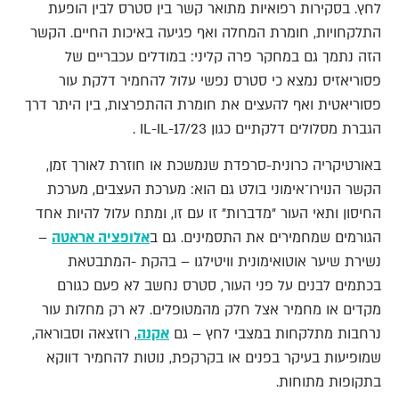
לחץ. בסקירות רפואיות מתואר קשר בין סטרס לבין הופעת
התלקחויות, חומרת המחלה ואף פגיעה באיכות החיים. הקשר
הזה נתמך גם במחקר פרה קליני: במודלים עכבריים של
פסוריאזיס נמצא כי סטרס נפשי עלול להחמיר דלקת עור
פסוריאטית ואף להעצים את חומרת ההתפרצות, בין היתר דרך
הגברת מסלולים דלקתיים כגון IL-IL-17/23 .
באורטיקריה כרונית-סרפדת שנמשכת או חוזרת לאורך זמן,
הקשר הנוירו־אימוני בולט גם הוא: מערכת העצבים, מערכת
החיסון ותאי העור "מדברות" זו עם זו, ומתח עלול להיות אחד
הגורמים שמחמירים את התסמינים. גם ב
אלופציה אראטה
–
נשירת שיער אוטואימונית וויטילגו – בהקת -המתבטאת
בכתמים לבנים על פני העור, סטרס נחשב לא פעם כגורם
מקדים או מחמיר אצל חלק מהמטופלים. לא רק מחלות עור
נרחבות מתלקחות במצבי לחץ – גם
אקנה
, רוזצאה וסבוראה,
שמופיעות בעיקר בפנים או בקרקפת, נוטות להחמיר דווקא
בתקופות מתוחות.