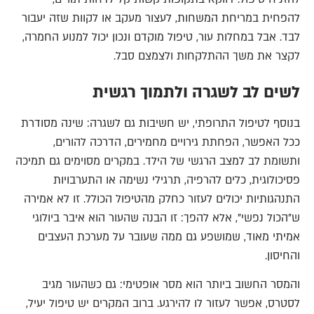
להפחית במריחת המשחות, לעצור מעקב או לקוות שזה יעבור
לבד. אבל במחלות עור, טיפול מוקדם ונכון יכול למנוע החמרה,
לקצר את משך ההתלקחות ולצמצם סבל.
לשים לב לשגרה ולתמוך רגשית
בנוסף לטיפול התרופתי, יש חשיבות גם לשגרה: שינה מסודרת
ככל האפשר, הפחתת גירויים מחמירים, הדרכה להורים,
ותשומת לב למצב הרגשי של הילד. במקרים מסוימים גם תמיכה
פסיכולוגית, כלים להרפיה, תרגילי נשימה או התערבויות
התנהגותיות יכולים לעזור כחלק מהטיפול הכולל. זו לא אמירה
ש"הכול נפשי", אלא להפך: זו הבנה שהעור הוא איבר ביולוגי
אמיתי מאוד, שמושפע גם ממה שעובר על מערכת העצבים
והחיסון.
והמסר החשוב ביותר הוא מסר אופטימי: גם כשהעור מגיב
לסטרס, אפשר לעזור לו להירגע. ברוב המקרים יש טיפול יעיל,