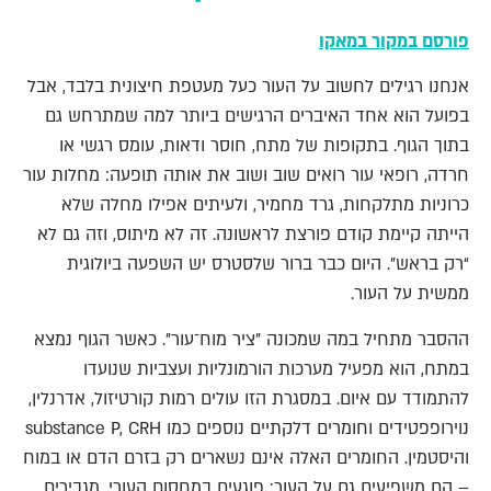
פורסם במקור במאקו
אנחנו רגילים לחשוב על העור כעל מעטפת חיצונית בלבד, אבל
בפועל הוא אחד האיברים הרגישים ביותר למה שמתרחש גם
בתוך הגוף. בתקופות של מתח, חוסר ודאות, עומס רגשי או
חרדה, רופאי עור רואים שוב ושוב את אותה תופעה: מחלות עור
כרוניות מתלקחות, גרד מחמיר, ולעיתים אפילו מחלה שלא
הייתה קיימת קודם פורצת לראשונה. זה לא מיתוס, וזה גם לא
“רק בראש”. היום כבר ברור שלסטרס יש השפעה ביולוגית
ממשית על העור.
ההסבר מתחיל במה שמכונה "ציר מוח־עור". כאשר הגוף נמצא
במתח, הוא מפעיל מערכות הורמונליות ועצביות שנועדו
להתמודד עם איום. במסגרת הזו עולים רמות קורטיזול, אדרנלין,
נוירופפטידים וחומרים דלקתיים נוספים כמו substance P, CRH
והיסטמין. החומרים האלה אינם נשארים רק בזרם הדם או במוח
– הם משפיעים גם על העור: פוגעים במחסום העורי, מגבירים